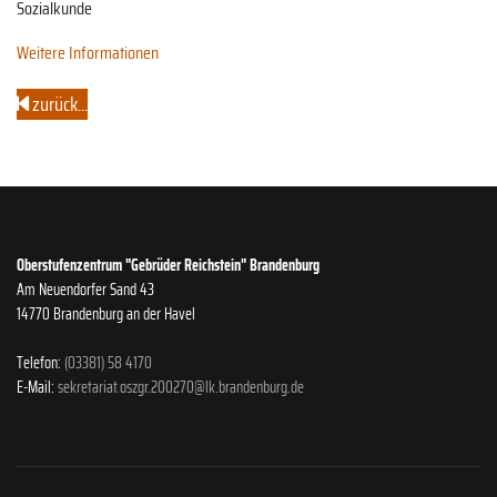
Sozialkunde
Weitere Informationen
zurück...
Oberstufenzentrum "Gebrüder Reichstein" Brandenburg
Am Neuendorfer Sand 43
14770 Brandenburg an der Havel
Telefon:
(03381) 58 4170
E-Mail:
sekretariat.oszgr.200270@lk.brandenburg.de