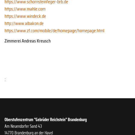
https://www.schornsteinfeger-brb.de
https://www.mahle.com
https://www.windeck.de
http://www.albakon.de
https://www.zf.com/mobile/de/homepage/homepage.html
Zimmerei Andreas Kreusch
:
Oberstufenzentrum "Gebrüder Reichstein" Brandenburg
Am Neuendorfer Sand 43
14770 Brandenburg an der Havel