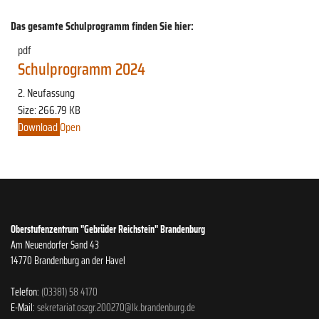
Das gesamte Schulprogramm finden Sie hier:
pdf
Schulprogramm 2024
2. Neufassung
Size:
266.79 KB
Download
Open
Oberstufenzentrum "Gebrüder Reichstein" Brandenburg
Am Neuendorfer Sand 43
14770 Brandenburg an der Havel
Telefon:
(03381) 58 4170
E-Mail:
sekretariat.oszgr.200270@lk.brandenburg.de