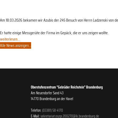
Am 18.03.2026 bekamen wir Azubis der 24S Besuch von Herrn Ladzenski von de
Er hatte einige Messgeräte der Firma im Gepäck, die er uns zeigen wollte.
weiterlesen...
Alle News anzeigen...
Oberstufenzentrum "Gebrüder Reichstein" Brandenburg
Am Neuendorfer Sand 43
14770 Brandenburg an der Havel
Telefon:
(03381) 58 4170
E-Mail:
sekretariat.oszgr.200270@lk.brandenburg.de